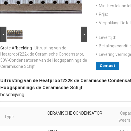
Min. bestelaantal
Prijs:
Verpakking Detail
Levertijd:
Betalingsconditi
Grote Afbeelding :
Uitrusting van de
Heatproof222k de Ceramische Condensator,
Levering vermog
50V-Condensatoren van de Hoogspannings de
Contact
Ceramische Schijf
Uitrusting van de Heatproof222k de Ceramische Condensa
Hoogspannings de Ceramische Schijf
beschrijving
CERAMISCHE CONDENSATOR
Capac
Type:
weers