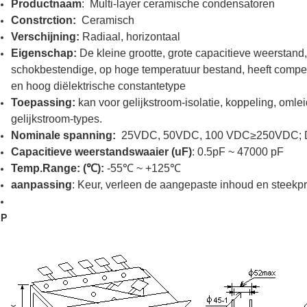
Productnaam
: Multi-layer ceramische condensatoren
Constrction:
Ceramisch
Verschijning:
Radiaal, horizontaal
Eigenschap:
De kleine grootte, grote capacitieve weerstand
schokbestendige, op hoge temperatuur bestand, heeft compe
en hoog diëlektrische constantetype
Toepassing:
kan voor gelijkstroom-isolatie, koppeling, omlei
gelijkstroom-types.
Nominale spanning:
25VDC, 50VDC, 100 VDC≥250VDC; Do
Capacitieve weerstandswaaier (uF)
: 0.5pF ~ 47000 pF
Temp.Range: (℃):
-55℃ ~ +125℃
aanpassing
:
Keur, verleen de aangepaste inhoud en steekp
P