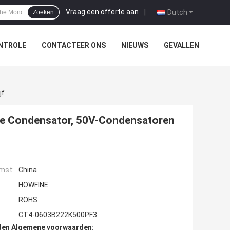
Vraag een offerte aan
|
Dutch
Zoeken
NTROLE
CONTACTEER ONS
NIEUWS
GEVALLEN
jf
he Condensator, 50V-Condensatoren
mst:
China
HOWFINE
ROHS
CT4-0603B222K500PF3
den Algemene voorwaarden: