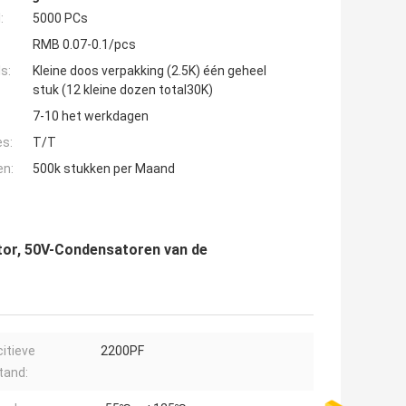
:
5000 PCs
RMB 0.07-0.1/pcs
s:
Kleine doos verpakking (2.5K) één geheel
stuk (12 kleine dozen total30K)
7-10 het werkdagen
es:
T/T
en:
500k stukken per Maand
tor, 50V-Condensatoren van de
itieve
2200PF
tand: