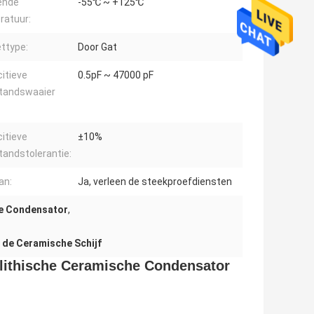
ende
-55℃ ~ +125℃
ratuur:
ttype:
Door Gat
itieve
0.5pF ~ 47000 pF
tandswaaier
itieve
±10%
andstolerantie:
an:
Ja, verleen de steekproefdiensten
he Condensator
,
de Ceramische Schijf
olithische Ceramische Condensator