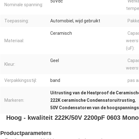
50Vdc
Werk
Nominale spanning:
tempe
Toepassing:
Automobiel, wijd gebruikt
Pakke
Ceramisch
Capac
Materiaal:
weers
(uF):
Geel
Capac
Kleur:
weerst
Verpakkingsstijl:
band
pas a
Uitrusting van de Heatproof de Ceramisc
Markeren:
222K ceramische Condensatoruitrusting
,
50V Condensatoren van de hoogspannings 
Hoog - kwaliteit 222K/50V 2200pF 0603 Mon
Productparameters