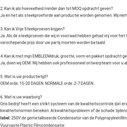
2. Kan ik als hoeveelheid minder dan tot MOQ opdracht geven?
Ja en het als steekproeforde aan productie worden genomen. Wij nem
3. Kan ik Vrije Steekproeven krijgen?
Ja. Als de steekproeven die wij in voorraad hebben gehad vrij voor he
verschepende prijs door uw partij moeten worden betaald.
4. Kan ik met mijn EMBLEEMdruk, grootte, vorm en pakket opdracht ge
Ja, doen wij OEM. Wij hebben ook professioneel ontwerpteam voor u al
5. Wat is uw productietijd?
OEM orde: 15-20 DAGEN. NORMALE orde: 2-7 DAGEN.
6. Wat is uw waarborg?
Ons bedrijf heeft een strikt systeem van de kwaliteitscontrole dat e
kwaliteitsnormen bereiken. Al kwaliteitsprobleem of de schade tijdens 
label:
250V de gemetalliseerde Condensator van de Polypropyleenfil
Vuurvaste Plastic Filmcondensator