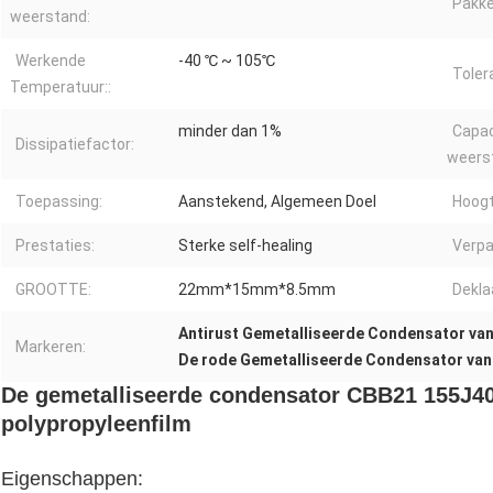
Pakke
weerstand:
Werkende
-40 ℃ ~ 105℃
Toler
Temperatuur::
minder dan 1%
Capac
Dissipatiefactor:
weers
Toepassing:
Aanstekend, Algemeen Doel
Hoogt
Prestaties:
Sterke self-healing
Verpa
GROOTTE:
22mm*15mm*8.5mm
Dekla
Antirust Gemetalliseerde Condensator van
Markeren:
De rode Gemetalliseerde Condensator van 
De gemetalliseerde condensator CBB21 155J
polypropyleenfilm
Eigenschappen: