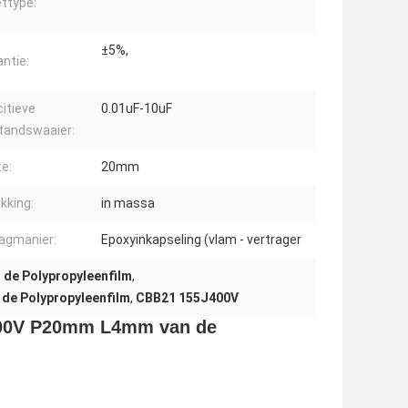
ttype:
±5%,
antie:
itieve
0.01uF-10uF
tandswaaier:
e:
20mm
kking:
in massa
agmanier:
Epoxyinkapseling (vlam - vertrager
 de Polypropyleenfilm
,
de Polypropyleenfilm
,
CBB21 155J400V
400V P20mm L4mm van de