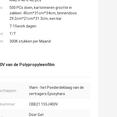
RMB 0.40-0.42/pcs
s:
500 PCs doen, kartonneren grootte in
zakken: 45cm*31cm*34cm, binnendoos:
29.2cm*21cm*31.3cm, een kar
7-15work dagen
es:
T/T
en:
300K stukken per Maand
V van de Polypropyleenfilm
Vlam - het Poederdeklaag van de
schappen:
vertragers Epoxyhars
lnummer:
CBB21 155J400V
Door Gat