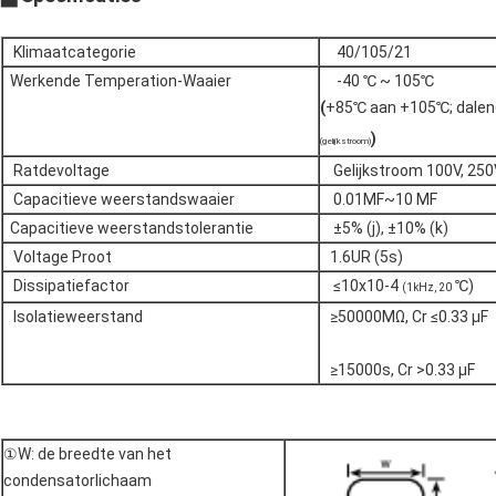
Klimaatcategorie
40/105/21
Werkende Temperation-Waaier
-40 ℃ ~ 105℃
(
+85℃
aan +105℃; dalen
)
(gelijkstroom)
Ratdevoltage
Gelijkstroom 100V, 250V
Capacitieve weerstandswaaier
0.01ΜF~10 ΜF
Capacitieve weerstandstolerantie
±5% (j), ±10% (k)
Voltage Proot
1.6UR (5s)
Dissipatiefactor
≤10x10-4
℃)
(1kHz, 20
Isolatieweerstand
≥50000MΩ, Cr ≤0.33 µF
≥15000s, Cr >0.33
①W: de breedte van het
condensatorlichaam