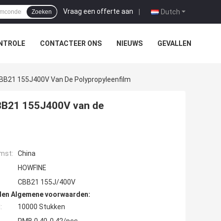
Vraag een offerte aan
|
Dutch
Zoeken
NTROLE
CONTACTEER ONS
NIEUWS
GEVALLEN
CBB21 155J400V Van De Polypropyleenfilm
CBB21 155J400V van de
mst:
China
HOWFINE
CBB21 155J/400V
den Algemene voorwaarden:
:
10000 Stukken