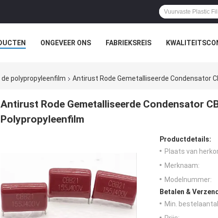
DUCTEN
ONGEVEER ONS
FABRIEKSREIS
KWALITEITSCO
 de polypropyleenfilm
Antirust Rode Gemetalliseerde Condensator 
Antirust Rode Gemetalliseerde Condensator 
Polypropyleenfilm
Productdetails:
Plaats van herko
Merknaam:
Modelnummer:
Betalen & Verzen
Min. bestelaantal