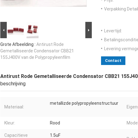
Prijs:
Verpakking Detail
Levertijd:
Betalingsconditi
Grote Afbeelding :
Antirust Rode
Levering vermog
Gemetalliseerde Condensator CBB21
155J400V van de Polypropyleenfilm
Contact
Antirust Rode Gemetalliseerde Condensator CBB21 155J400
beschrijving
metallizde polypropyleenstructuur
Materiaal:
Eigen
Kleur:
Rood
Mode
Capacitieve
1.5uF