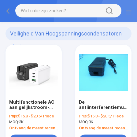
Veiligheid Van Hoogspanningscondensatoren
(14)
Multifunctionele AC
De
aan gelijkstroom-
antiinterferentiemuur
Machtsadapter
zet Machtsadapter
Prijs:
$15.8 - $20.5/ Piece
Prijs:
$15.8 - $20.5/ Piece
op
MOQ:
3K
MOQ:
3K
Ontvang de meest recente Prijs
Ontvang de meest recente Prijs