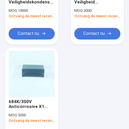
Veiligheidskondensator
Veiligheid
het koord van het optische vezelflard
Anticorrosive voor
Hoogspanningscapacitor
MOQ:
10000
MOQ:
2000
industriële
voor EMI-filters
Veiligheid van hoogspanningscondensatoren
Ontvang de meest recente Prijs
Ontvang de meest recente Prijs
toepassingen
Contact nu
Contact nu
684K/300V
Anticorrosive X1
veiligheidscapacitor
MOQ:
5000
voor industriële
Ontvang de meest recente Prijs
toepassingen