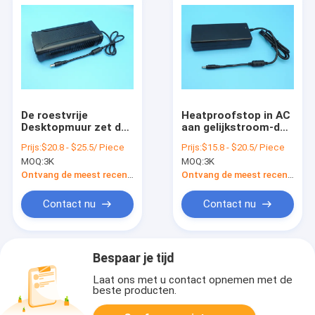
De roestvrije
Heatproofstop in AC
Desktopmuur zet de
aan gelijkstroom-de
Antiisolatie van de
Multifunctionele Stal
Prijs:
$20.8 - $25.5/ Piece
Prijs:
$15.8 - $20.5/ Piece
Machtsadapter 400W
van de
MOQ:
3K
MOQ:
3K
op
Machtsadapter
Ontvang de meest recente Prijs
Ontvang de meest recente Prijs
Contact nu
Contact nu
Bespaar je tijd
Laat ons met u contact opnemen met de
beste producten.