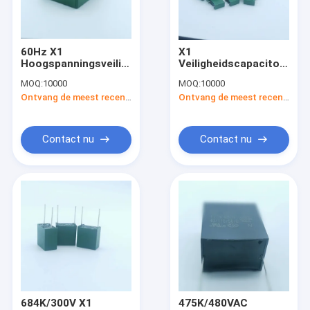
Contacteer ons
60Hz X1
X1
Hoogspanningsveiligheidskondensator
Veiligheidscapacitor
X2 Veiligheidscondensator
106K 300V voor
Hoogspanning
MOQ:
10000
MOQ:
10000
antennekoppeling
104K/300V voor
Ontvang de meest recente Prijs
Ontvang de meest recente Prijs
lijnbypass
de gemetalliseerde condensator van de polypropyleenfilm
de gemetalliseerde condensator van de polyesterfilm
Contact nu
Contact nu
Doostype van de polyesterfilm Condensator
Y2 Veiligheidscondensator
Y1 Veiligheidscondensator
Monolithische Ceramische Condensator
Zinkoxidevaristors
684K/300V X1
475K/480VAC