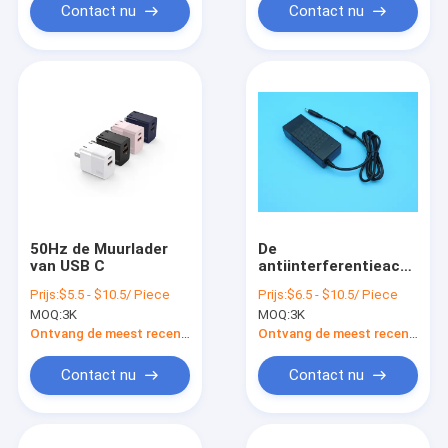
Contact nu
Contact nu
50Hz de Muurlader
De
van USB C
antiinterferentieac
Muur zet Vuurvaste
Prijs:
$5.5 - $10.5/ Piece
Prijs:
$6.5 - $10.5/ Piece
Anticorrosive van de
MOQ:
3K
MOQ:
3K
Machtsadapter op
Ontvang de meest recente Prijs
Ontvang de meest recente Prijs
Contact nu
Contact nu