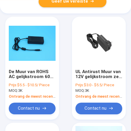
Geef uw vereiste
De Muur van ROHS
UL Antirust Muur van
AC gelijkstroom 60W
12V gelijkstroom zet
zet Vuurvaste
de Waterdichte 0.5-
Prijs:
$5.5 - $10.5/ Piece
Prijs:
$3.0 - $5.5/ Piece
Praktisch van de
5A macht van de
MOQ:
3K
MOQ:
3K
Machtsadapter op
Machtsadapter op
Ontvang de meest recente Prijs
Ontvang de meest recente Prijs
Contact nu
Contact nu