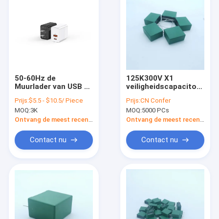
50-60Hz de
125K300V X1
Muurlader van USB C,
veiligheidscapacitor
de Multifunctionele
voor industriële
Prijs:
$5.5 - $10.5/ Piece
Prijs:
CN Confer
Dubbele Lader van
toepassingen
MOQ:
3K
MOQ:
5000 PCs
Havenusb
Ontvang de meest recente Prijs
Ontvang de meest recente Prijs
Contact nu
Contact nu
Thuis
Producten
Over ons