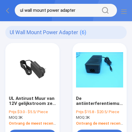
Ul Wall Mount Power Adapter
(6)
UL Antirust Muur van
De
12V gelijkstroom zet
antiinterferentiemuur
de Waterdichte 0.5-
zet Machtsadapter
Prijs:
$3.0 - $5.5/ Piece
Prijs:
$15.8 - $20.5/ Piece
5A macht van de
op
MOQ:
3K
MOQ:
3K
Machtsadapter op
Ontvang de meest recente Prijs
Ontvang de meest recente Prijs