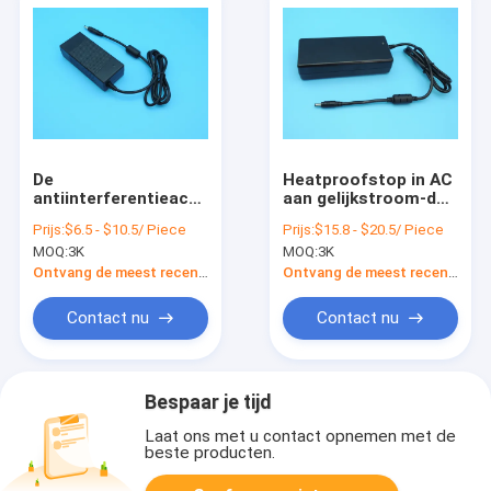
De
Heatproofstop in AC
antiinterferentieac
aan gelijkstroom-de
Muur zet Vuurvaste
Multifunctionele Stal
Prijs:
$6.5 - $10.5/ Piece
Prijs:
$15.8 - $20.5/ Piece
Anticorrosive van de
van de
MOQ:
3K
MOQ:
3K
Machtsadapter op
Machtsadapter
Ontvang de meest recente Prijs
Ontvang de meest recente Prijs
Contact nu
Contact nu
Bespaar je tijd
Laat ons met u contact opnemen met de
beste producten.