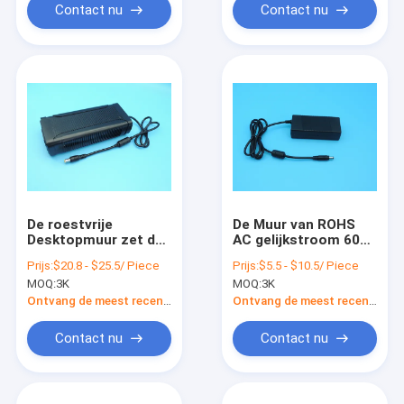
Contact nu
Contact nu
De roestvrije
De Muur van ROHS
Desktopmuur zet de
AC gelijkstroom 60W
Antiisolatie van de
zet Vuurvaste
Prijs:
$20.8 - $25.5/ Piece
Prijs:
$5.5 - $10.5/ Piece
Machtsadapter 400W
Praktisch van de
MOQ:
3K
MOQ:
3K
op
Machtsadapter op
Ontvang de meest recente Prijs
Ontvang de meest recente Prijs
Contact nu
Contact nu