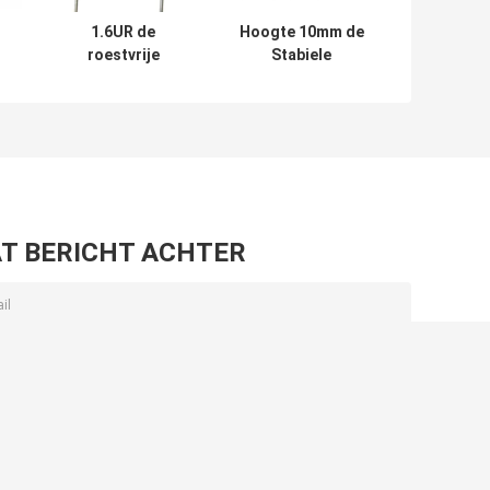
1.6UR de
Hoogte 10mm de
roestvrije
Stabiele
e
Gemetalliseerde
Gemetalliseerde
Condensator
Multifunctionele
n
CL21 684J400V
Condensator van
m
van de
de Polyesterfilm
Polyesterfilm
T BERICHT ACHTER