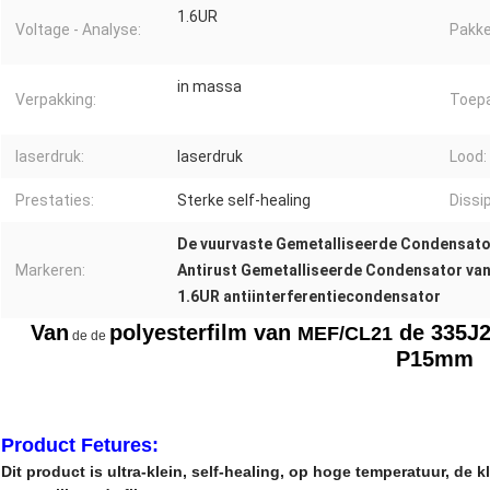
1.6UR
Voltage - Analyse:
Pakke
in massa
Verpakking:
Toepa
laserdruk:
laserdruk
Lood:
Prestaties:
Sterke self-healing
Dissi
De vuurvaste Gemetalliseerde Condensator
Markeren:
Antirust Gemetalliseerde Condensator van
1.6UR antiinterferentiecondensator
Van
polyester
film van
de 335J2
MEF/CL21
de de
P15mm
Product Fetures:
Dit product is ultra-klein, self-healing, op hoge temperatuur, de 