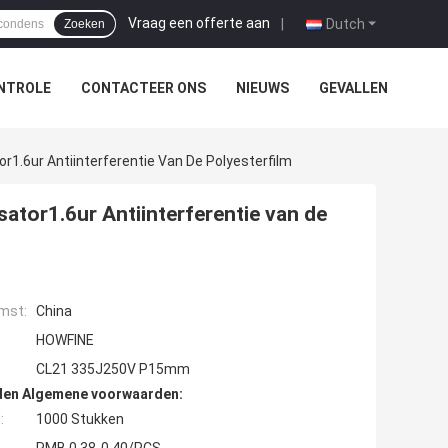
Vraag een offerte aan
|
Dutch
Zoeken
NTROLE
CONTACTEER ONS
NIEUWS
GEVALLEN
1.6ur Antiinterferentie Van De Polyesterfilm
ator1.6ur Antiinterferentie van de
mst:
China
HOWFINE
CL21 335J250V P15mm
den Algemene voorwaarden:
:
1000 Stukken