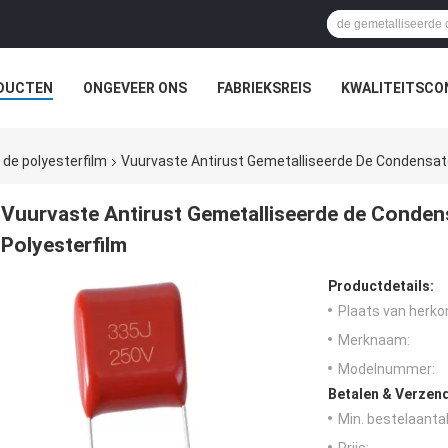
DUCTEN
ONGEVEER ONS
FABRIEKSREIS
KWALITEITSCO
de polyesterfilm
Vuurvaste Antirust Gemetalliseerde De Condensator
Vuurvaste Antirust Gemetalliseerde de Condens
Polyesterfilm
Productdetails:
Plaats van herko
Merknaam:
Modelnummer:
Betalen & Verzen
Min. bestelaantal