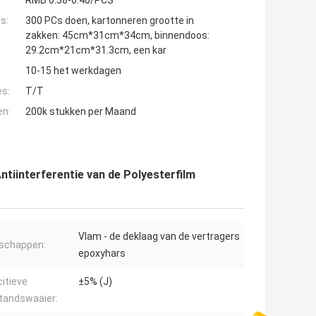
RMB 0.38-0.40/PCS
s:
300 PCs doen, kartonneren grootte in
zakken: 45cm*31cm*34cm, binnendoos:
29.2cm*21cm*31.3cm, een kar
10-15 het werkdagen
es:
T/T
en:
200k stukken per Maand
tiinterferentie van de Polyesterfilm
Vlam - de deklaag van de vertragers
schappen:
epoxyhars
itieve
±5% (J)
tandswaaier: