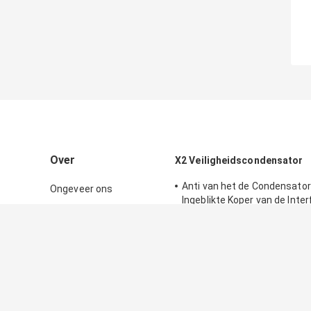
Over
X2 Veiligheidscondensator
Anti van het de Condensato
Ongeveer ons
Ingeblikte Koper van de Inte
Fabrieksreis
Film Beklede het Staaldraad
De anti van het de
Kwaliteitscontrole
Condensatorpolypropyleen v
Contacteer ons
Interferentiedoos Film X2 ty
Heatproofhoogte 22.5mm X
Nieuws
van de Veiligheidscondensat
Sitemap
vertragers Gele Kleur