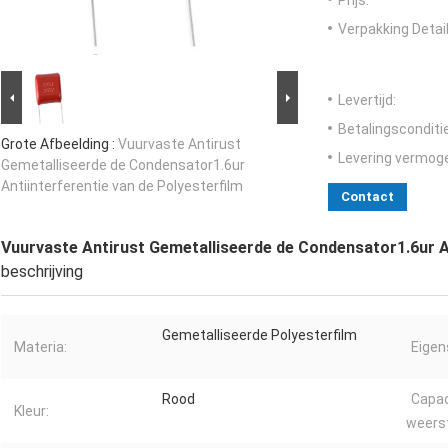
Prijs:
Verpakking Detail
Levertijd:
Betalingsconditi
Grote Afbeelding :
Vuurvaste Antirust
Levering vermog
Gemetalliseerde de Condensator1.6ur
Antiinterferentie van de Polyesterfilm
Contact
Vuurvaste Antirust Gemetalliseerde de Condensator1.6ur An
beschrijving
Gemetalliseerde Polyesterfilm
Materia:
Eigen
Rood
Capac
Kleur:
weers