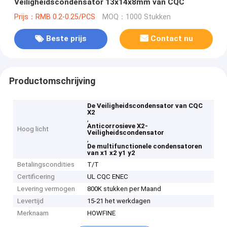
Veiligheidscondensator 13x14x8mm van CQC
Prijs：RMB 0.2-0.25/PCS
MOQ：1000 Stukken
Beste prijs
Contact nu
Productomschrijving
De Veiligheidscondensator van CQC
X2
,
Anticorrosieve X2-
Hoog licht
Veiligheidscondensator
,
De multifunctionele condensatoren
van x1 x2 y1 y2
Betalingscondities
T/T
Certificering
UL CQC ENEC
Levering vermogen
800K stukken per Maand
Levertijd
15-21 het werkdagen
Merknaam
HOWFINE