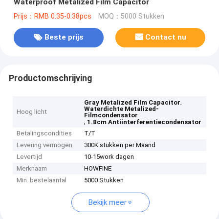
Waterproof Metalized Film Capacitor
Prijs：RMB 0.35-0.38pcs
MOQ：5000 Stukken
Beste prijs
Contact nu
Productomschrijving
,
Gray Metalized Film Capacitor
Waterdichte Metalized-
Hoog licht
Filmcondensator
,
1.8cm Antiinterferentiecondensator
Betalingscondities
T/T
Levering vermogen
300K stukken per Maand
Levertijd
10-15work dagen
Merknaam
HOWFINE
Min. bestelaantal
5000 Stukken
Bekijk meer