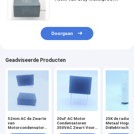
Metalized Film Capacitor
Doorgaan
Geadviseerde Producten
52mm AC de Zwarte
20uF AC Motor
25K de radiale
van
Condensatoren
Metaal Hoge
Motorcondensatoren
350VAC Zwart Voor
Diëlektrische 
18uF 250VAC voor
Appliance Start
van de