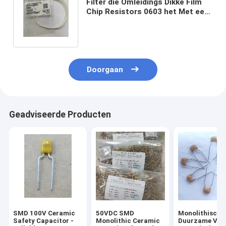
Filter die Omleidings Dikke Film
Chip Resistors 0603 het Met een
laag bedekken 1000Ω loskoppelt
Doorgaan
Geadviseerde Producten
SMD 100V Ceramic
50VDC SMD
Monolithische
Safety Capacitor -
Monolithic Ceramic
Duurzame Vuu