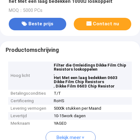
het Met een laag bedekken 1000Ω loskoppelt
MOQ：5000 PCs
Beste prijs
Contact nu
Productomschrijving
Filter die Omleidings Dikke Film Chip
Resistors loskoppelen
,
Hoog licht
Het Met een laag bedekken 0603
Dikke Film Chip Resistors
,
Dikke Film 0603 Chip Resistor
Betalingscondities
T/T
Certificering
RoHS
Levering vermogen
5000k stukken per Maand
Levertijd
10-15work dagen
Merknaam
YAGEO
Bekijk meer